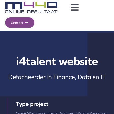
Ga
Toggle
naar
inhoud
Navigatio
Diensten
Contact
Ons werk
Servicecentrum
i4talent website
Detacheerder in Finance, Data en IT
Type project
Carerix WordPress koppeling
,
Maatwerk
,
Website
,
Werken-bij