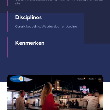
site
Disciplines
Carerix koppeling
,
Webdevelopment/coding
Kenmerken