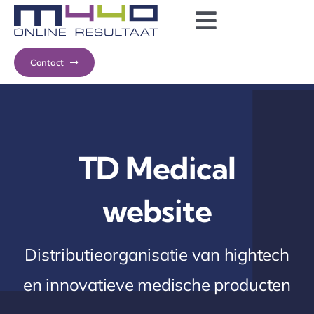
Ga
Toggle
naar
inhoud
Navigatio
Diensten
Contact
Ons werk
Servicecentrum
TD Medical
website
Distributieorganisatie van hightech
en innovatieve medische producten