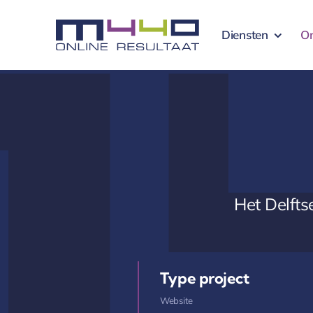
Ga
naar
Diensten
O
inhoud
Het Delftse
Type project
Website